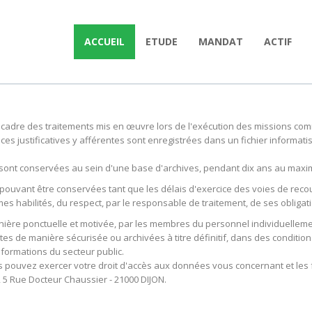
ACCUEIL
ETUDE
MANDAT
ACTIF
cadre des traitements mis en œuvre lors de l'exécution des missions comme
ièces justificatives y afférentes sont enregistrées dans un fichier inform
 sont conservées au sein d'une base d'archives, pendant dix ans au maxim
pouvant être conservées tant que les délais d'exercice des voies de recou
es habilités, du respect, par le responsable de traitement, de ses obligat
e ponctuelle et motivée, par les membres du personnel individuellement et
ites de manière sécurisée ou archivées à titre définitif, dans des conditio
nformations du secteur public.
us pouvez exercer votre droit d'accès aux données vous concernant et les f
 5 Rue Docteur Chaussier - 21000 DIJON.