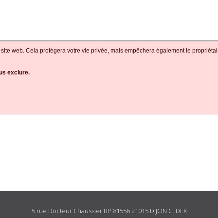
5 rue Docteur Chaussier BP 81556 21015 DIJON CEDEX