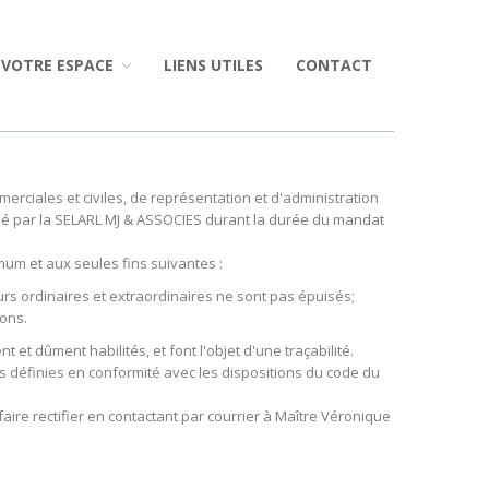
VOTRE ESPACE
LIENS UTILES
CONTACT
rciales et civiles, de représentation et d'administration
atisé par la SELARL MJ & ASSOCIES durant la durée du mandat
um et aux seules fins suivantes :
rs ordinaires et extraordinaires ne sont pas épuisés;
ions.
 dûment habilités, et font l'objet d'une traçabilité.
ns définies en conformité avec les dispositions du code du
aire rectifier en contactant par courrier à Maître Véronique