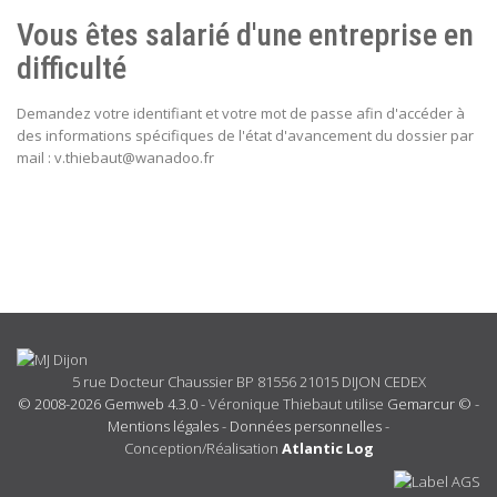
Vous êtes salarié d'une entreprise en
difficulté
Demandez votre identifiant et votre mot de passe afin d'accéder à
des informations spécifiques de l'état d'avancement du dossier par
mail : v.thiebaut@wanadoo.fr
5 rue Docteur Chaussier BP 81556 21015 DIJON CEDEX
© 2008-2026 Gemweb 4.3.0
- Véronique Thiebaut utilise
Gemarcur ©
-
Mentions légales
-
Données personnelles
-
Conception/Réalisation
Atlantic Log