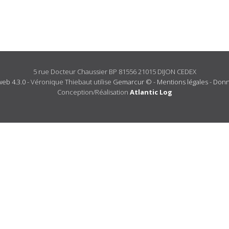
5 rue Docteur Chaussier BP 81556 21015 DIJON CEDEX
eb 4.3.0
- Véronique Thiebaut utilise
Gemarcur ©
-
Mentions légales
-
Donn
Conception/Réalisation
Atlantic Log