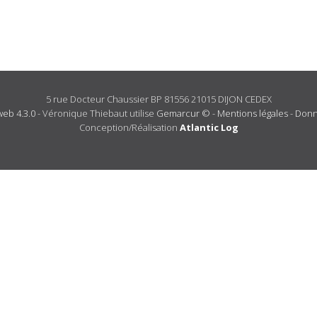
5 rue Docteur Chaussier BP 81556 21015 DIJON CEDEX
eb 4.3.0
- Véronique Thiebaut utilise
Gemarcur ©
-
Mentions légales
-
Donn
Conception/Réalisation
Atlantic Log