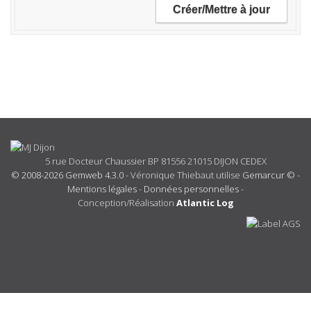
5 rue Docteur Chaussier BP 81556 21015 DIJON CEDEX
© 2008-2026 Gemweb 4.3.0
- Véronique Thiebaut utilise
Gemarcur ©
-
Mentions légales
-
Données personnelles
-
Conception/Réalisation
Atlantic Log