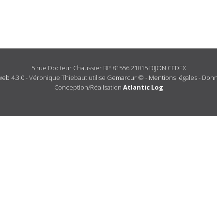
5 rue Docteur Chaussier BP 81556 21015 DIJON CEDEX
eb 4.3.0
- Véronique Thiebaut utilise
Gemarcur ©
-
Mentions légales
-
Donn
Conception/Réalisation
Atlantic Log