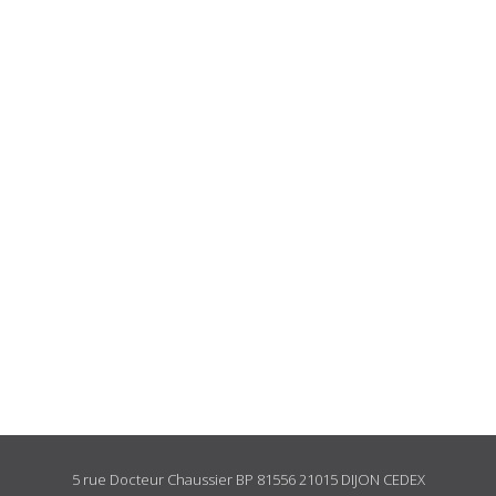
5 rue Docteur Chaussier BP 81556 21015 DIJON CEDEX