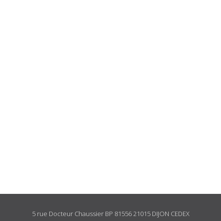
5 rue Docteur Chaussier BP 81556 21015 DIJON CEDEX