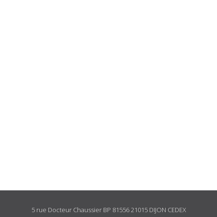
5 rue Docteur Chaussier BP 81556 21015 DIJON CEDEX