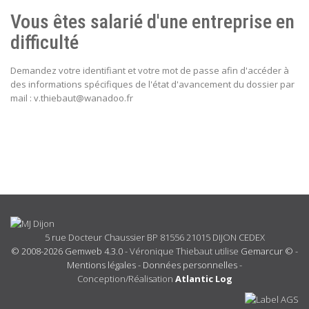
Vous êtes salarié d'une entreprise en
difficulté
Demandez votre identifiant et votre mot de passe afin d'accéder à
des informations spécifiques de l'état d'avancement du dossier par
mail : v.thiebaut@wanadoo.fr
5 rue Docteur Chaussier BP 81556 21015 DIJON CEDEX
© 2008-2026 Gemweb 4.3.0
- Véronique Thiebaut utilise
Gemarcur ©
-
Mentions légales
-
Données personnelles
-
Conception/Réalisation
Atlantic Log