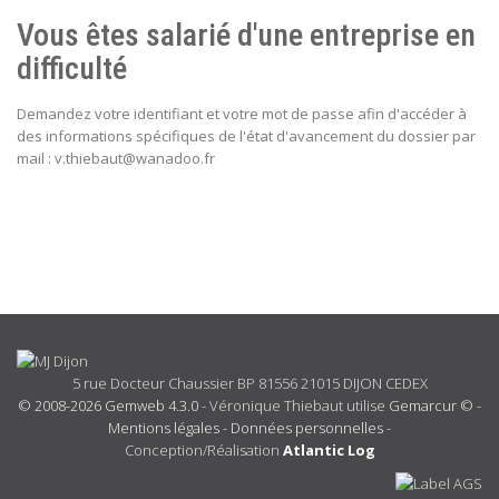
Vous êtes salarié d'une entreprise en
difficulté
Demandez votre identifiant et votre mot de passe afin d'accéder à
des informations spécifiques de l'état d'avancement du dossier par
mail : v.thiebaut@wanadoo.fr
5 rue Docteur Chaussier BP 81556 21015 DIJON CEDEX
© 2008-2026 Gemweb 4.3.0
- Véronique Thiebaut utilise
Gemarcur ©
-
Mentions légales
-
Données personnelles
-
Conception/Réalisation
Atlantic Log