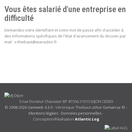
Vous êtes salarié d'une entreprise en
difficulté
Demandez votre identifiant et votre mot de passe afin d'accéder à
des informations spécifiques de l'état d'avancement du dossier par
mail : v.thiebaut@wanadoo.fr
5 rue Docteur Chaussier BP 81556 21015 DIJON CEDEX
© 2008-2026 Gemweb 4.3.0
- Véronique Thiebaut utilise
Gemarcur ©
-
Mentions légales
-
Données personnelles
-
Conception/Réalisation
Atlantic Log