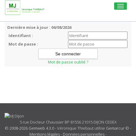
Toggle
navigati
Dernière mise à jour : 06/08/2026
Identifiant :
Mot de passe :
Mot de passe oublié ?
5 rue Docteur Chaussier BP 81556 21015 DIJON CEDEX
© 2008-2026 Gemweb 4.3.0
- Véronique Thiebaut utilise
Gemarcur ©
-
Mentions légales
-
Données personnelles
-