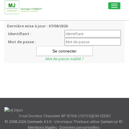
Toggle
navigati
Dernière mise à jour : 07/08/2026
Identifiant :
Mot de passe :
Mot de passe oublié ?
5 rue Docteur Chaussier BP 81556 21015 DIJON CEDEX
© 2008-2026 Gemweb 4.3.0
- Véronique Thiebaut utilise
Gemarcur ©
-
Mentions légales
-
Données personnelles
-