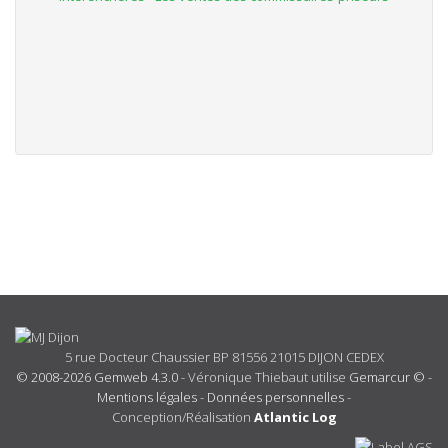
5 rue Docteur Chaussier BP 81556 21015 DIJON CEDEX
© 2008-2026 Gemweb 4.3.0
- Véronique Thiebaut utilise
Gemarcur ©
-
Mentions légales
-
Données personnelles
-
Conception/Réalisation
Atlantic Log