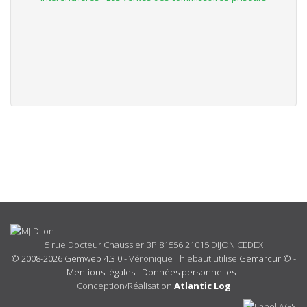
5 rue Docteur Chaussier BP 81556 21015 DIJON CEDEX
© 2008-2026 Gemweb 4.3.0
- Véronique Thiebaut utilise
Gemarcur ©
-
Mentions légales
-
Données personnelles
-
Conception/Réalisation
Atlantic Log