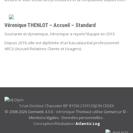
Véronique THENLOT – Accueil – Standard
Souriante et dynamique, Véronique a rejoint l’équipe en 2013.
Depuis 2019, elle est diplômée d'un
baccalauréat professionnel
ARCU (Accueil Relations Clients et Usagers).
5 rue Docteur Chaussier BP 81556 21015 DIJON CEDEX
© 2008-2026 Gemweb 4.3.0
- Véronique Thiebaut utilise
Gemarcur ©
-
Mentions légales
-
Données personnelles
-
Conception/Réalisation
Atlantic Log