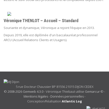
Véronique THENLOT – Accueil – Standard
Souriante et dynamique, Véronique a rejoint l’équipe en 2013.
Depuis 2019, elle est diplômée d'un
baccalauréat professionnel
ARCU (Accueil Relations Clients et Usagers).
5 rue Docteur Chaussier BP 81556 21015 DIJON CEDEX
© 2008-2026 Gemweb 4.3.0
- Véronique Thiebaut utilise
Gemarcur ©
-
Mentions légales
-
Données personnelles
-
Conception/Réalisation
Atlantic Log