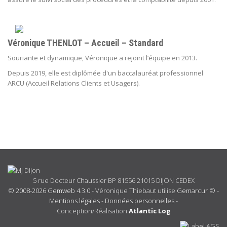
Véronique THENLOT – Accueil – Standard
Souriante et dynamique, Véronique a rejoint l’équipe en 2013.
Depuis 2019, elle est diplômée d'un
baccalauréat professionnel
ARCU (Accueil Relations Clients et Usagers).
5 rue Docteur Chaussier BP 81556 21015 DIJON CEDEX
© 2008-2026 Gemweb 4.3.0
- Véronique Thiebaut utilise
Gemarcur ©
-
Mentions légales
-
Données personnelles
-
Conception/Réalisation
Atlantic Log