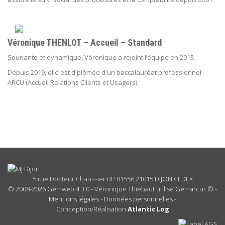
Véronique THENLOT – Accueil – Standard
Souriante et dynamique, Véronique a rejoint l’équipe en 2013.
Depuis 2019, elle est diplômée d'un
baccalauréat professionnel
ARCU (Accueil Relations Clients et Usagers).
5 rue Docteur Chaussier BP 81556 21015 DIJON CEDEX
© 2008-2026 Gemweb 4.3.0
- Véronique Thiebaut utilise
Gemarcur ©
-
Mentions légales
-
Données personnelles
-
Conception/Réalisation
Atlantic Log