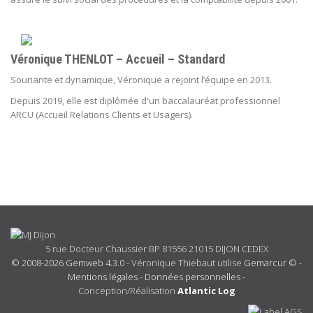
Véronique THENLOT – Accueil – Standard
Souriante et dynamique, Véronique a rejoint l’équipe en 2013.
Depuis 2019, elle est diplômée d'un
baccalauréat professionnel
ARCU (Accueil Relations Clients et Usagers).
5 rue Docteur Chaussier BP 81556 21015 DIJON CEDEX
© 2008-2026 Gemweb 4.3.0
- Véronique Thiebaut utilise
Gemarcur ©
-
Mentions légales
-
Données personnelles
-
Conception/Réalisation
Atlantic Log