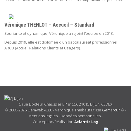
Véronique THENLOT – Accueil – Standard
Souriante et dynamique, Véronique a rejoint l’équipe en 2013.
Depuis 2019, elle est diplômée d'un
baccalauréat professionnel
ARCU (Accueil Relations Clients et Usagers).
5 rue Docteur Chaussier BP 81556 21015 DIJON CEDEX
© 2008-2026 Gemweb 4.3.0
- Véronique Thiebaut utilise
Gemarcur ©
-
Mentions légales
-
Données personnelles
-
Conception/Réalisation
Atlantic Log