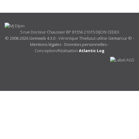
5 rue Docteur Chaussier BP 81556 21015 DIJON CEDEX
© 2008-2026 Gemweb 4.3.0
- Véronique Thiebaut utilise
Gemarcur ©
-
Mentions légales
-
Données personnelles
-
Conception/Réalisation
Atlantic Log