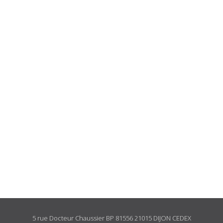
5 rue Docteur Chaussier BP 81556 21015 DIJON CEDEX