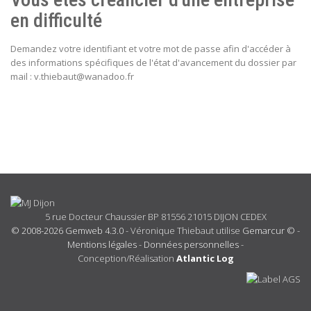
en difficulté
Demandez votre identifiant et votre mot de passe afin d'accéder à
des informations spécifiques de l'état d'avancement du dossier par
mail : v.thiebaut@wanadoo.fr
5 rue Docteur Chaussier BP 81556 21015 DIJON CEDEX
© 2008-2026 Gemweb 4.3.0
- Véronique Thiebaut utilise
Gemarcur ©
-
Mentions légales
-
Données personnelles
-
Conception/Réalisation
Atlantic Log