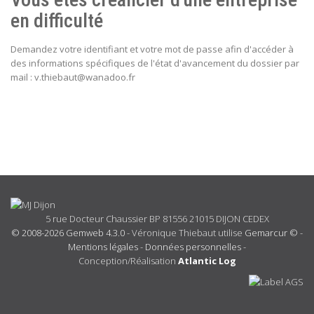
en difficulté
Demandez votre identifiant et votre mot de passe afin d'accéder à
des informations spécifiques de l'état d'avancement du dossier par
mail : v.thiebaut@wanadoo.fr
5 rue Docteur Chaussier BP 81556 21015 DIJON CEDEX
© 2008-2026 Gemweb 4.3.0
- Véronique Thiebaut utilise
Gemarcur ©
-
Mentions légales
-
Données personnelles
-
Conception/Réalisation
Atlantic Log