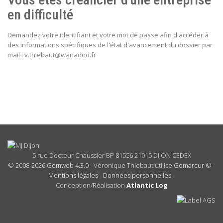
en difficulté
Demandez votre identifiant et votre mot de passe afin d'accéder à
des informations spécifiques de l'état d'avancement du dossier par
mail : v.thiebaut@wanadoo.fr
5 rue Docteur Chaussier BP 81556 21015 DIJON CEDEX
© 2008-2026 Gemweb 4.3.0
- Véronique Thiebaut utilise
Gemarcur ©
-
Mentions légales
-
Données personnelles
-
Conception/Réalisation
Atlantic Log