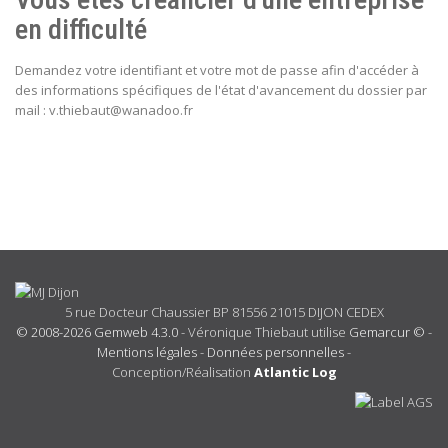
en difficulté
Demandez votre identifiant et votre mot de passe afin d'accéder à
des informations spécifiques de l'état d'avancement du dossier par
mail : v.thiebaut@wanadoo.fr
5 rue Docteur Chaussier BP 81556 21015 DIJON CEDEX
© 2008-2026 Gemweb 4.3.0
- Véronique Thiebaut utilise
Gemarcur ©
-
Mentions légales
-
Données personnelles
-
Conception/Réalisation
Atlantic Log