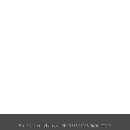
5 rue Docteur Chaussier BP 81556 21015 DIJON CEDEX