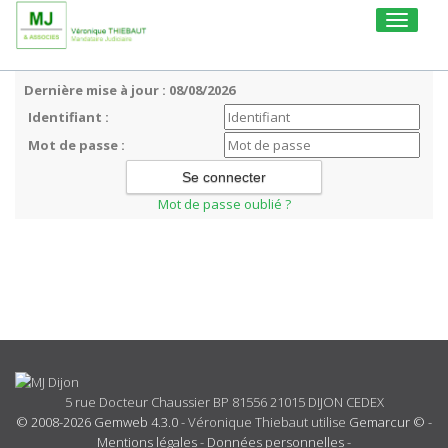
Toggle
navigati
Dernière mise à jour : 08/08/2026
Identifiant :
Mot de passe :
Mot de passe oublié ?
5 rue Docteur Chaussier BP 81556 21015 DIJON CEDEX
© 2008-2026 Gemweb 4.3.0
- Véronique Thiebaut utilise
Gemarcur ©
-
Mentions légales
-
Données personnelles
-