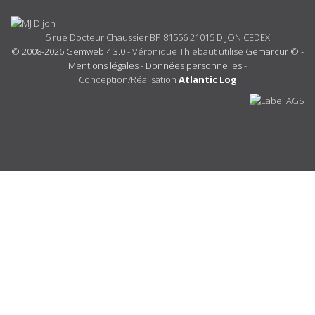
5 rue Docteur Chaussier BP 81556 21015 DIJON CEDEX
© 2008-2026 Gemweb 4.3.0
- Véronique Thiebaut utilise
Gemarcur ©
-
Mentions légales
-
Données personnelles
-
Conception/Réalisation
Atlantic Log