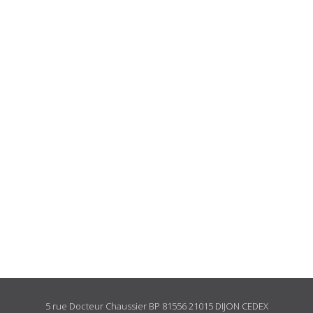
5 rue Docteur Chaussier BP 81556 21015 DIJON CEDEX