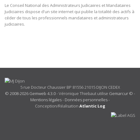
Le Conseil National des Administrateurs Judicaiires et Mandataires
Judiciaires dispose d'un site internet qui publie la totalité des actifs à
céder de tous les professionnels mandataires et administrateurs
judiciaires.
5 rue Docteur Chaussier BP 81556 21015 DIJON CEDEX
© 2008-2026 Gemweb 4.3.0
- Véronique Thiebaut utilise
Gemarcur ©
-
Mentions légales
-
Données personnelles
-
Conception/Réalisation
Atlantic Log