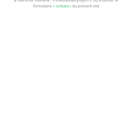
à l’adresse suivante : v.thiebaut@mj-dijon.fr ou à utiliser le
formulaire
« contact »
du présent site